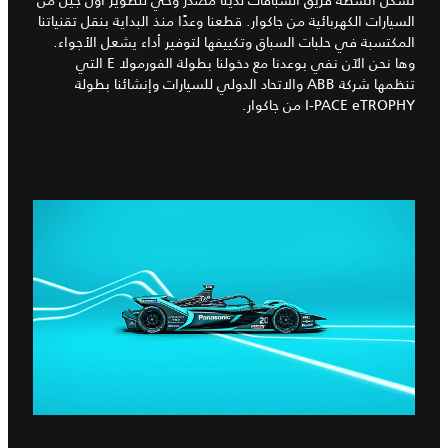
تشكّل أنشطة فريق السباقات لدينا مصدر وحي لتطوير أول جيل من
السيارات الكهربائية من جاكوار. قطعنا وعدًا منذ البداية بنقل تقنياتنا
المكتسبة في حلبات السباق وتكييفها لتوفير أداء يشعل الأجواء.
وها نحن الآن نفي بوعدنا مع دخولنا بطولة الفورمولا E التي
تنظمها شركة ABB والاتحاد الدولي للسيارات وإنشائنا بطولة
I‑PACE eTROPHY من جاكوار.