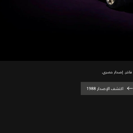
 فاخر. إصدار حصري.
اكتشف الإصدار 1988