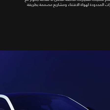
ات الحصرية والمتميّزة بشارة SV والإصدارات المحدودة لهواة الاقتناء ومشاريع مصممة بطريقة