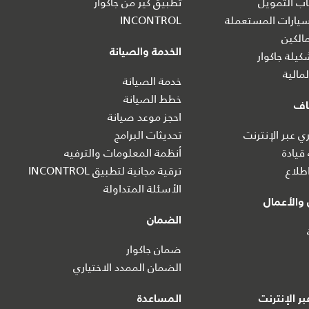
ب التمويل
تطبيق كير من جاكوار
يارات المستعملة
INCONTROL
الكين
الخدمة والصيانة
يلة جاكوار
مالية
خدمة الصيانة
خطط الصيانة
اف
احجز موعد صيانة
 عبر الإنترنت
تحديثات البرامج
 قيادة
أنظمة المعلومات والترفيه
طلاع
ترقية مجانية لتطبيق INCONTROL
الأسئلة المتداولة
والأعمال
الضمان
ضمان جاكوار
الضمان الممدد الاختياري
ر الإنترنت
المساعدة