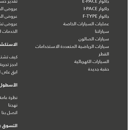
جاكوار E-PACE
تقدير حسا
جاكوار I‑PACE
عروض الس
جاكوار F-TYPE
عروض الم
عمليات السيارات الخاصة
عروض تشك
سياراتنا
الخدمات ال
سيارات الصالون
الاستكش
سيارات الرياضية المتعددة الاستخدامات
القطر
كيف تشتري
السيارات الكهربائية
احجز تجربة
حقبة جديدة
ابق على ا
الأسطول 
نظرة عامة
نهجنا
اتصل بنا
التسوق عب