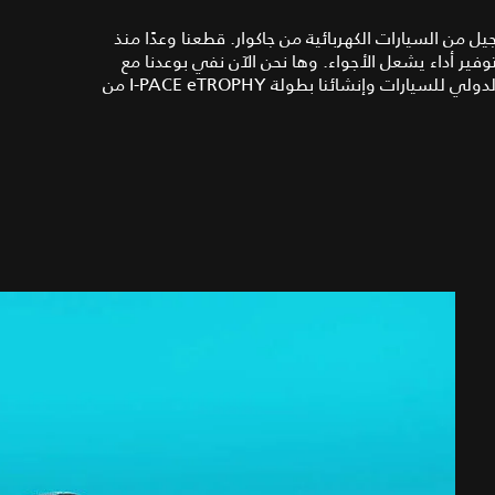
من السيارات الكهربائية من جاكوار. قطعنا وعدًا منذ
وفير أداء يشعل الأجواء. وها نحن الآن نفي بوعدنا مع
دخولنا بطولة الفورمولا E التي تنظمها شركة ABB والاتحاد الدولي للسيارات وإنشائنا بطولة I‑PACE eTROPHY من