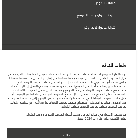
ملفات الكوكيز
شركة جاكوارخريطة الموقع
شركة جاكوار لاند روڤر
© جاكوار لاند روڨر المحدودة 2026
ملفات الكوكيز
قطر, الفردان بريميير موتورز (ذ.م.م.)
تود جاكوار لاند روفر استخدام ملفات تعريف الارتباط الخاصة بك لتخزين المعلومات اللازمة على
المعلومات والمواصفات والأسعار والألوان المذكورة على هذا الموقع قد تختلف من بلد إلى
جهاز الكمبيوتر الخاص بك لتحسين تجربة موقعنا وتمكيننا من إخبارك والإعلان عن منتجاتنا وخدماتنا،
آخر، كما أنّها قد تتغير بدون إشعار مسبق. الرجاء التواصل مع وكيلنا المحلي للتأكد من توفّرها
والتي نعتقد أنها قد تكون ذات أهمية بالنسبة إليك. واحد من ملفات تعريف الارتباط التي
والتحقق من الأسعار.
نستخدمها ضرورية لعدة أجزاء من الموقع للعمل بطريقة جيدة، وقد تم بالفعل إرسالها. يمكنك
الأرقام المقدمة هي نتيجة لاختبارات المصنع الرسمية وفقاً لتشريعات الاتحاد الأوروبي. قد
حذف جميع ملفات تعريف الارتباط من هذا الموقع وحظرها، إلا أن بعض المكونات الأساسية
يتباين استهلك الوقود الفعلي للمركبة عن ذلك المتحقق في تلك الاختبارات كما أن هذه
بالنسبة لاشتغال الموقع قد لا تعمل بشكل صحيح. لمعرفة المزيد عن إعلاناتنا عبر الإنترنت أو
الأرقام بغرض المقارنة فحسب.
حول ملفات تعريف الارتباط التي نستخدمها وكيفية حذفها، يرجى الرجوع إلى
سياسة الخصوصية
.
قد تختلف الأسعار في صالة العرض حسب أسعار الصرف المتوفرة وقت الشراء.
عند الإغلاق، فإنك توافق على استخدام ملفات تعريف الارتباط بما يتماشى مع سياسة ملفات
تعريف الارتباط
ملفات تعريف الارتباط ملفات الكوكيز
.
ملاحظة مهمة حول الصور والمواصفات. إن النقص العالمي في أشباه الموصلات يؤثر حاليًا
في مواصفات تصميم السيارات وتوفر الخيارات وتوقيتات التصاميم. هذا ظرف ديناميكي
قد تختلف الأسعار في صالة العرض حسب أسعار الصرف المتوفرة وقت الشراء.
للغاية، ونتيجة لذلك، قد لا تمثّل الصور المستخدَمة ضمن موقع الويب حاليًا المواصفات الحالية
تطبق الأسعار على طرازات 2026 فقط.
بالكامل بالنسبة إلى الميزات والخيارات والحلية ومجموعات الألوان. يرجى استشارة وكيلك الذي
سيتمكّن من تأكيد أي تقييدات حالية معك للسماح لك باتخاذ قرار مدروس
تطبق الأسعار على طرازات 2026 فقط.‎
نعم