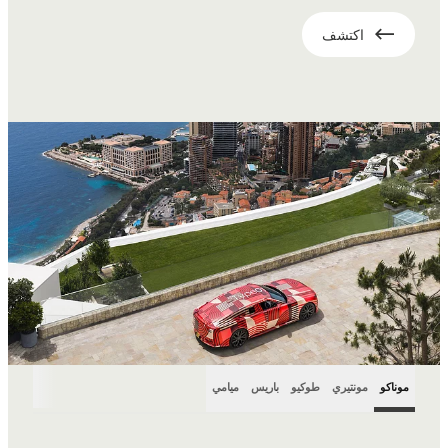
اكتشف
موناكو
مونتيري
طوكيو
باريس
ميامي