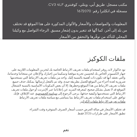
مكتب مسجل: طريق آبي، ويتلي، كوفنتري CV3 4LF.
مسجلة في انكلترا رقم: 1672070
المعلومات والمواصفات والأسعار والألوان المذكورة على هذا الموقع قد تختلف
من بلد إلى آخر، كما أنّها قد تتغير بدون إشعار مسبق. الرجاء التواصل مع وكيلنا
المحلي للتأكد من توفّرها والتحقق من الأسعار.
الأرقام المقدمة هي نتيجة لاختبارات المصنع الرسمية وفقاً لتشريعات الاتحاد
الأوروبي. قد يتباين استهلك الوقود الفعلي للمركبة عن ذلك المتحقق في تلك
الاختبارات كما أن هذه الأرقام بغرض المقارنة فحسب.
ملفات الكوكيز
قد تختلف الأسعار في صالة العرض حسب أسعار الصرف المتوفرة وقت
الشراء.
تود جاكوار لاند روفر استخدام ملفات تعريف الارتباط الخاصة بك لتخزين المعلومات اللازمة على
جهاز الكمبيوتر الخاص بك لتحسين تجربة موقعنا وتمكيننا من إخبارك والإعلان عن منتجاتنا وخدماتنا،
والتي نعتقد أنها قد تكون ذات أهمية بالنسبة إليك. واحد من ملفات تعريف الارتباط التي نستخدمها
ملاحظة مهمة حول الصور والمواصفات. إن النقص العالمي في أشباه الموصلات
ضرورية لعدة أجزاء من الموقع للعمل بطريقة جيدة، وقد تم بالفعل إرسالها. يمكنك حذف جميع
ملفات تعريف الارتباط من هذا الموقع وحظرها، إلا أن بعض المكونات الأساسية بالنسبة لاشتغال
يؤثر حاليًا في مواصفات تصميم السيارات وتوفر الخيارات وتوقيتات التصاميم.
الموقع قد لا تعمل بشكل صحيح. لمعرفة المزيد عن إعلاناتنا عبر الإنترنت أو حول ملفات تعريف
الارتباط التي نستخدمها وكيفية حذفها، يرجى الرجوع إلى
سياسة الخصوصية
. عند الإغلاق، فإنك
هذا ظرف ديناميكي للغاية، ونتيجة لذلك، قد لا تمثّل الصور المستخدَمة ضمن
توافق على استخدام ملفات تعريف الارتباط بما يتماشى مع سياسة ملفات تعريف الارتباط
موقع الويب حاليًا المواصفات الحالية بالكامل بالنسبة إلى الميزات والخيارات
ملفات تعريف الارتباط ملفات الكوكيز
.
والحلية ومجموعات الألوان. يرجى استشارة وكيلك الذي سيتمكّن من تأكيد أي
قد تختلف الأسعار في صالة العرض حسب أسعار الصرف المتوفرة وقت الشراء.
تقييدات حالية معك للسماح لك باتخاذ قرار مدروس
تطبق الأسعار على طرازات 2026 فقط.
تطبق الأسعار على طرازات 2026 فقط.‎
نعم