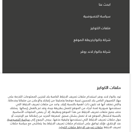
ابحث عنا
سياسة الخصوصية
ملفات الكوكيز
شركة جاكوارخريطة الموقع
شركة جاكوار لاند روڤر
© جاكوار لاند روڨر المحدودة 2026
ملفات الكوكيز
قطر, الفردان بريميير موتورز (ذ.م.م.)
تود جاكوار لاند روفر استخدام ملفات تعريف الارتباط الخاصة بك لتخزين المعلومات اللازمة على
المعلومات والمواصفات والأسعار والألوان المذكورة على هذا الموقع قد تختلف من بلد إلى
جهاز الكمبيوتر الخاص بك لتحسين تجربة موقعنا وتمكيننا من إخبارك والإعلان عن منتجاتنا وخدماتنا،
آخر، كما أنّها قد تتغير بدون إشعار مسبق. الرجاء التواصل مع وكيلنا المحلي للتأكد من توفّرها
والتي نعتقد أنها قد تكون ذات أهمية بالنسبة إليك. واحد من ملفات تعريف الارتباط التي
والتحقق من الأسعار.
نستخدمها ضرورية لعدة أجزاء من الموقع للعمل بطريقة جيدة، وقد تم بالفعل إرسالها. يمكنك
الأرقام المقدمة هي نتيجة لاختبارات المصنع الرسمية وفقاً لتشريعات الاتحاد الأوروبي. قد
حذف جميع ملفات تعريف الارتباط من هذا الموقع وحظرها، إلا أن بعض المكونات الأساسية
يتباين استهلك الوقود الفعلي للمركبة عن ذلك المتحقق في تلك الاختبارات كما أن هذه
بالنسبة لاشتغال الموقع قد لا تعمل بشكل صحيح. لمعرفة المزيد عن إعلاناتنا عبر الإنترنت أو
الأرقام بغرض المقارنة فحسب.
حول ملفات تعريف الارتباط التي نستخدمها وكيفية حذفها، يرجى الرجوع إلى
سياسة الخصوصية
.
قد تختلف الأسعار في صالة العرض حسب أسعار الصرف المتوفرة وقت الشراء.
عند الإغلاق، فإنك توافق على استخدام ملفات تعريف الارتباط بما يتماشى مع سياسة ملفات
تعريف الارتباط
ملفات تعريف الارتباط ملفات الكوكيز
.
ملاحظة مهمة حول الصور والمواصفات. إن النقص العالمي في أشباه الموصلات يؤثر حاليًا