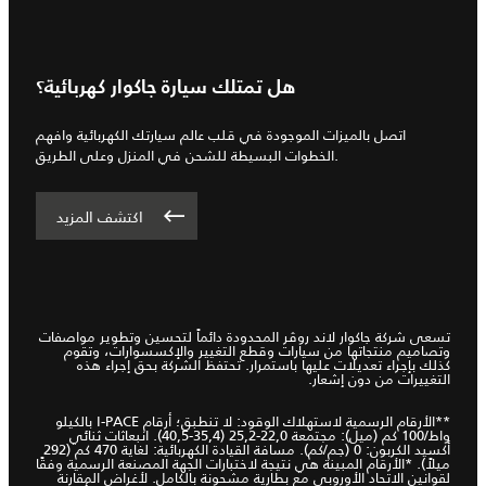
هل تمتلك سيارة جاكوار كهربائية؟
اتصل بالميزات الموجودة في قلب عالم سيارتك الكهربائية وافهم
الخطوات البسيطة للشحن في المنزل وعلى الطريق.
اكتشف المزيد
تسعى شركة جاكوار لاند روڤر المحدودة دائماً لتحسين وتطوير مواصفات
وتصاميم منتجاتها من سيارات وقطع التغيير والإكسسوارات، وتقوم
كذلك بإجراء تعديلات عليها باستمرار. تحتفظ الشركة بحق إجراء هذه
التغييرات من دون إشعار.
**الأرقام الرسمية لاستهلاك الوقود: لا تنطبق؛ أرقام I-PACE بالكيلو
واط/100 كم (ميل): مجتمعة 22,0-25,2 (35,4-40,5). انبعاثات ثنائي
أكسيد الكربون: 0 (جم/كم). مسافة القيادة الكهربائية: لغاية 470 كم (292
ميلاً). *الأرقام المبينة هي نتيجة لاختبارات الجهة المصنعة الرسمية وفقًا
لقوانين الاتحاد الأوروبي مع بطارية مشحونة بالكامل. لأغراض المقارنة