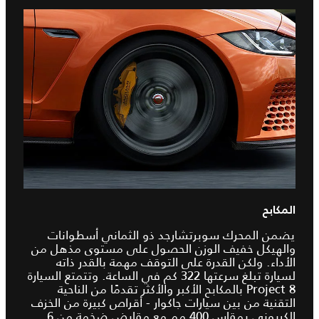
المكابح
يضمن المحرك سوبرتشارجد ذو الثماني أسطوانات
والهيكل خفيف الوزن الحصول على مستوى مذهل من
الأداء. ولكن القدرة على التوقف مهمة بالقدر ذاته
لسيارة تبلغ سرعتها 322 كم في الساعة. وتتمتع السيارة
Project 8 بالمكابح الأكبر والأكثر تقدمًا من الناحية
التقنية من بين سيارات جاكوار - أقراص كبيرة من الخزف
الكربوني بمقاس 400 مم مع مقابض ضخمة من 6