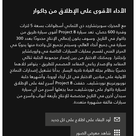
الأداء الأقوى على الإطلاق من جاكوار
مع المحرك سوبرتشارجد ذي الثماني أسطوانات بسعة 5 لترات
وقدرة 600 حصان، تعد سيارة Project 8 أقوى سيارة طريق من
جاكوار في التاريخ. وسوف يكون إجمالي الإنتاج محدودًا بعدد 300
سيارة في جميع أنحاء العالم، وسيتم تجميع كل واحدة منها يدويًا في
المركز الفني لقسم عمليات السيارات الخاصة في وارويكشاير
بإنجلترا. ويمكنك الاختيار من بين إصدار مجموعة الحلبة ثنائي
المقاعد والإصدار رباعي المقاعد المصمم للطريق - يتوافر كلاهما
حصريًا بنظام عجلة القيادة ناحية اليسار. بدأنا تشغيل إصدارات النماذج
الأولية على ميادين الاختبار في كل أرجاء أوروبا، وأشهرها حلبة
نوربورغرينغ نوردشليف. حققت Project 8 أسرع لفة على الإطلاق
لسيارة جاكوار على نوردشليف، مما يجعلها أسرع من أي سيارة
سيدان أخرى في التاريخ مخصصة للإنتاج بأربعة أبواب وأسرع من
سيارات فائقة مشهورة متعددة.
أود البقاء على اطلاع على كل جديد
شاهد معرض الصور