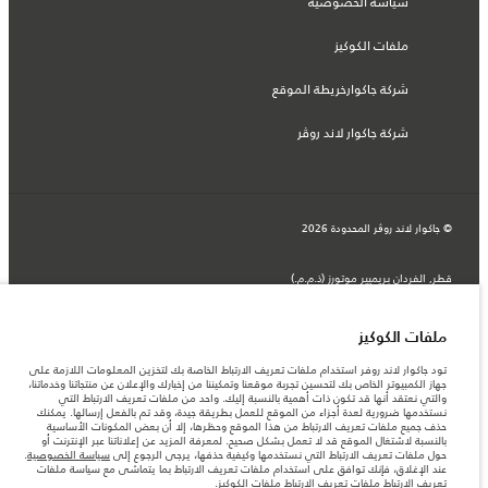
سياسة الخصوصية
ملفات الكوكيز
شركة جاكوارخريطة الموقع
شركة جاكوار لاند روڤر
© جاكوار لاند روڨر المحدودة 2026
قطر, الفردان بريميير موتورز (ذ.م.م.)
المعلومات والمواصفات والأسعار والألوان المذكورة على هذا الموقع قد تختلف من بلد إلى
آخر، كما أنّها قد تتغير بدون إشعار مسبق. الرجاء التواصل مع وكيلنا المحلي للتأكد من توفّرها
والتحقق من الأسعار.
ملفات الكوكيز
الأرقام المقدمة هي نتيجة لاختبارات المصنع الرسمية وفقاً لتشريعات الاتحاد الأوروبي. قد
يتباين استهلك الوقود الفعلي للمركبة عن ذلك المتحقق في تلك الاختبارات كما أن هذه
تود جاكوار لاند روفر استخدام ملفات تعريف الارتباط الخاصة بك لتخزين المعلومات اللازمة على
الأرقام بغرض المقارنة فحسب.
جهاز الكمبيوتر الخاص بك لتحسين تجربة موقعنا وتمكيننا من إخبارك والإعلان عن منتجاتنا وخدماتنا،
قد تختلف الأسعار في صالة العرض حسب أسعار الصرف المتوفرة وقت الشراء.
والتي نعتقد أنها قد تكون ذات أهمية بالنسبة إليك. واحد من ملفات تعريف الارتباط التي
نستخدمها ضرورية لعدة أجزاء من الموقع للعمل بطريقة جيدة، وقد تم بالفعل إرسالها. يمكنك
ملاحظة مهمة حول الصور والمواصفات. إن النقص العالمي في أشباه الموصلات يؤثر حاليًا
حذف جميع ملفات تعريف الارتباط من هذا الموقع وحظرها، إلا أن بعض المكونات الأساسية
في مواصفات تصميم السيارات وتوفر الخيارات وتوقيتات التصاميم. هذا ظرف ديناميكي
بالنسبة لاشتغال الموقع قد لا تعمل بشكل صحيح. لمعرفة المزيد عن إعلاناتنا عبر الإنترنت أو
للغاية، ونتيجة لذلك، قد لا تمثّل الصور المستخدَمة ضمن موقع الويب حاليًا المواصفات الحالية
حول ملفات تعريف الارتباط التي نستخدمها وكيفية حذفها، يرجى الرجوع إلى
سياسة الخصوصية
.
بالكامل بالنسبة إلى الميزات والخيارات والحلية ومجموعات الألوان. يرجى استشارة وكيلك الذي
عند الإغلاق، فإنك توافق على استخدام ملفات تعريف الارتباط بما يتماشى مع سياسة ملفات
سيتمكّن من تأكيد أي تقييدات حالية معك للسماح لك باتخاذ قرار مدروس
تعريف الارتباط
ملفات تعريف الارتباط ملفات الكوكيز
.