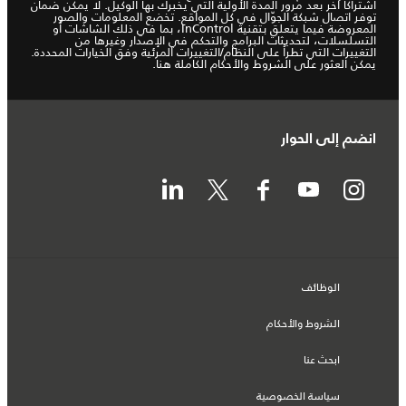
اشتراكاً آخر بعد مرور المدة الأولية التي يخبرك بها الوكيل. لا يمكن ضمان
توفر اتصال شبكة الجوّال في كل المواقع. تخضع المعلومات والصور
المعروضة فيما يتعلق بتقنية InControl، بما في ذلك الشاشات أو
التسلسلات، لتحديثات البرامج والتحكم في الإصدار وغيرها من
التغييرات التي تطرأ على النظام/التغييرات المرئية وفق الخيارات المحددة.
يمكن العثور على الشروط والأحكام الكاملة
هنا
.
انضم إلى الحوار
الوظائف
الشروط والأحكام
ابحث عنا
سياسة الخصوصية