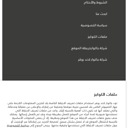
الشروط والأحكام
ابحث عنا
سياسة الخصوصية
ملفات الكوكيز
شركة جاكوارخريطة الموقع
شركة جاكوار لاند روڤر
© جاكوار لاند روڨر المحدودة 2026
ملفات الكوكيز
قطر, الفردان بريميير موتورز (ذ.م.م.)
تود جاكوار لاند روفر استخدام ملفات تعريف الارتباط الخاصة بك لتخزين المعلومات اللازمة على
المعلومات والمواصفات والأسعار والألوان المذكورة على هذا الموقع قد تختلف من بلد إلى
جهاز الكمبيوتر الخاص بك لتحسين تجربة موقعنا وتمكيننا من إخبارك والإعلان عن منتجاتنا وخدماتنا،
آخر، كما أنّها قد تتغير بدون إشعار مسبق. الرجاء التواصل مع وكيلنا المحلي للتأكد من توفّرها
والتي نعتقد أنها قد تكون ذات أهمية بالنسبة إليك. واحد من ملفات تعريف الارتباط التي
والتحقق من الأسعار.
نستخدمها ضرورية لعدة أجزاء من الموقع للعمل بطريقة جيدة، وقد تم بالفعل إرسالها. يمكنك
الأرقام المقدمة هي نتيجة لاختبارات المصنع الرسمية وفقاً لتشريعات الاتحاد الأوروبي. قد
حذف جميع ملفات تعريف الارتباط من هذا الموقع وحظرها، إلا أن بعض المكونات الأساسية
يتباين استهلك الوقود الفعلي للمركبة عن ذلك المتحقق في تلك الاختبارات كما أن هذه
بالنسبة لاشتغال الموقع قد لا تعمل بشكل صحيح. لمعرفة المزيد عن إعلاناتنا عبر الإنترنت أو
الأرقام بغرض المقارنة فحسب.
حول ملفات تعريف الارتباط التي نستخدمها وكيفية حذفها، يرجى الرجوع إلى
سياسة الخصوصية
.
قد تختلف الأسعار في صالة العرض حسب أسعار الصرف المتوفرة وقت الشراء.