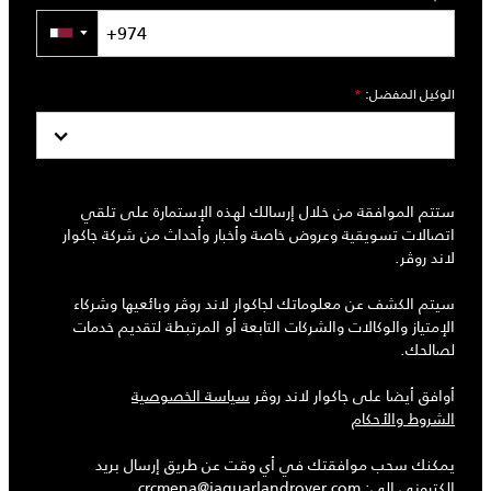
▼
الوكيل المفضل:
*
ستتم الموافقة من خلال إرسالك لهذه الإستمارة على تلقي
اتصالات تسويقية وعروض خاصة وأخبار وأحداث من شركة جاكوار
لاند روڤر.
سيتم الكشف عن معلوماتك لجاكوار لاند روڤر وبائعيها وشركاء
الإمتياز والوكالات والشركات التابعة أو المرتبطة لتقديم خدمات
لصالحك.
أوافق أيضا على جاكوار لاند روڤر
سياسة الخصوصية
الشروط والأحكام
يمكنك سحب موافقتك في أي وقت عن طريق إرسال بريد
إلكتروني إلى:
crcmena@jaguarlandrover.com