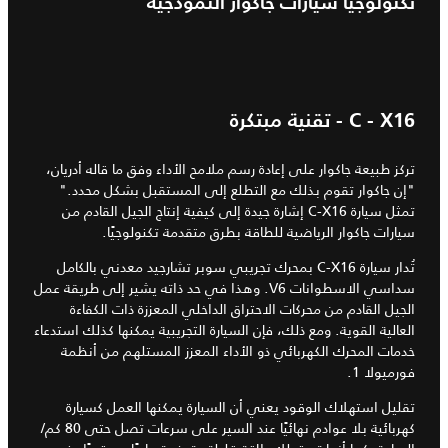
تكنولوجيا سيارات جاكوار النموذجية
C - X16 - تقنية مبتكرة
تركز طبيعة جاكوار على إعادة رسم ملامح الأداء وفق ما قاله أدريان،
"إن جاكوار تقوم بذلك مع التطلع إلى المستقبل بشكل محدد."
تمثل سيارة C-X16 إشارة جيدة إلى كيفية إنتاج الجيل القادم من
سيارات جاكوار الرياضية للطاقة بطرق متقدمة تكنولوجيًا.
تُدار سيارة C-X16 بمحرك تجريبي سوبر تشارجيد معدني بالكامل
سداسي الاسطوانات V6. وهذا في حد ذاته يشير إلى طريقة عمل
الجيل القادم من محركات الاحتراق الداخلي المعززة ذات الكفاءة
العالية القوية. ومع ذلك، فإن السيارة التجريبية يمكنها كذلك استدعاء
خدمات المحرك الكهربائي ذو الأداء المعزز المستلهم من أنظمة
فورميولا 1.
تقليل استهلاك الوقود يعني أن السيارة يمكنها العمل كسيارة
كهربائية بلا عوادم نهائيًا عند السير على سرعات تصل حتى 80 كم/