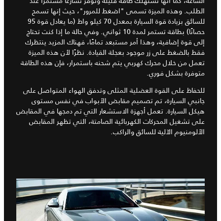
الساعة، كما أنها تستهلك طاقة قليلة وتوفر تسارعًا مستمرًا عند
الطلب. وهذه الميزة تسمى "اضغط للمرور"، حيث إنها تسمح
للسائق بزيادة قوة السيارة بمعدل 70 كيلو واط (ما يعادل قوة 95
حصانًا) بطاقة تستمر لمدة 10 ثواني. وفي حالة ما إذا كنت تحتاج
إلى قوة إضافية، وهذا أمر مستبعد تمامًا، فهناك المزيد ينتظرك
فقط بالضغط على زر موجود بعجلة القيادة. نظرًا لأن هذه الميزة
تعمل من خلال محرك كهربي يتم شحنه باستمرار، فإن هذه الطاقة
متوفرة بشكل فوري.
للحفاظ على القوة العضلية المثلى وتدفق الهواء المتواصل على
جانبي السيارة، تم تصميم مقابض الأبواب في نفس مستوى
هيكل السيارة. تعمل أجهزة الاستشعار التي تم دمجها في المقابض
على تشغيل المحركات الكهربائية الصامتة، التي تظهر المقابض
الألومنيوم الآلية للسائق والراكب.