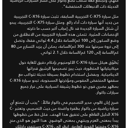
ملهم، وتجتمع معه سمات تضع جاكوار على مسار السيارات الرياضية
الحديثة ذات الانبعاثات المنخفضة".
مثل سيارة C-X75 التجريبية السابقة، تثبت سيارة C-X16 التجريبية
من جديد أنها سيارة ذات أداء رائع. ومثل سيارة C-X75 التجريبية، يبدو
أن شكل السيارة الجديدة قد نال إعجاب أكبر حسب ما ذكرته
الإحصاءات المثيرة. تتمكن هذه السيارة التجريبية من الانطلاق من
وضع السكون إلى 100 كم/الساعة خلال 4.4 ثواني فقط، وتصل
إلى ذروة سرعتها عند 300 كم/الساعة، يمكن أن يزيد التسارع من 80
كم/الساعة إلى 120 كم/الساعة خلال 2.1 ثواني.
يُطوّق هيكل سيارة C-X16 الألومنيوم بإحكام دقيق للغاية حول
ميكانيكياتها المتطورة، حيث يبرز تصميمها الرشيق قدراتها
الديناميكية. وبفضل استخدام خطوط بسيطة حديثة تتواكب مع
سقفها المنخفض المقوس ومؤخرتها المسحوبة، تبدو سيارة C-X16
بمظهر عصري قوي ذو خطوط رشيقة انسيابية على غرار جميع
سيارات جاكوار.
صرح إيان كالوم، مدير التصميم في جاكوار قائلاً: "يجب أن تتمتع أي
سيارة رياضية من جاكوار بطفرة واضحة من حيث التصميم، وتعتبر C-
X16 الدليل القاطع على تحقيق هذا الهدف. فكل خط من خطوطها
يبدأ بمعنى العزم وينتهي بمعنى الوضوح. هذا النهج هو الذي منح
C-X16 وقفتها القوية العازمة. انظر إلى C-X16 وستتفجر داخلك