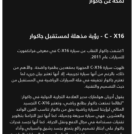
لمحة عن جاكوار
C - X16 - رؤية مذهلة لمستقبل جاكوار
1كشفت جاكوار النقاب عن سيارة C-X16 في معرض فرانكفورت
للسيارات عام 2011.
ظهرت سيارة C-X16 المجهزة بمقعدين بطفرة واضحة. والأهم من
ذلك، بالرغم من أنها سيارة تجريبية، إلا أنها تعتبر بيان جريء لما
تعتزم جاكوار تحقيقه في فئة السيارات الرياضية في المستقبل من
حيث التصميم والتقنية.
يقول أدريان هولمارك مدير العلامة التجارية الدولية في جاكوار:
"لطالما تمتعت جاكوار بطابع رياضي، وتعتبر C-X16 التجسيد
المثالي لرؤيتنا لسيارة رياضية بحق من جاكوار تناسب القرن الواحد
والعشرين. فهي سيارة سريعة وجميلة، كما أنها تبرز التزامنا بتطوير
تقنيات مستدامة في مجال الدفع ونقل الحركة. كما أنها تجسد قدرات
جاكوار على ابتكار تصميم رائع يتمتع بجسد رشيق وانسيابي وأداء