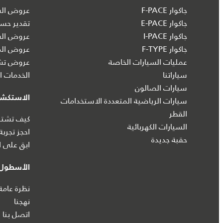
جاكوار F-PACE
عروض السي
جاكوار E-PACE
تقدير حسا
جاكوار I‑PACE
عروض الس
جاكوار F-TYPE
عروض الم
عمليات السيارات الخاصة
عروض تشك
سياراتنا
الخدمات ال
سيارات الصالون
الاستكش
سيارات الرياضية المتعددة الاستخدامات
القطر
كيف تشتري
السيارات الكهربائية
احجز تجربة
حقبة جديدة
ابق على ا
الأسطول 
نظرة عامة
نهجنا
اتصل بنا