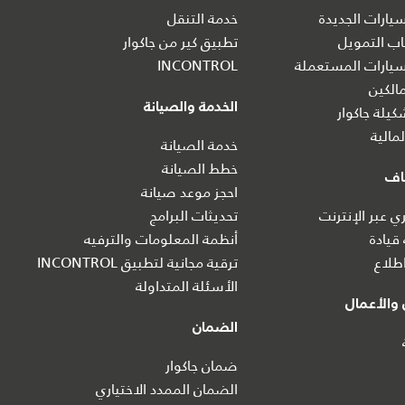
ارات الجديدة
خدمة التنقل
ب التمويل
تطبيق كير من جاكوار
يارات المستعملة
INCONTROL
الكين
الخدمة والصيانة
يلة جاكوار
مالية
خدمة الصيانة
خطط الصيانة
اف
احجز موعد صيانة
 عبر الإنترنت
تحديثات البرامج
 قيادة
أنظمة المعلومات والترفيه
طلاع
ترقية مجانية لتطبيق INCONTROL
الأسئلة المتداولة
والأعمال
الضمان
ضمان جاكوار
الضمان الممدد الاختياري