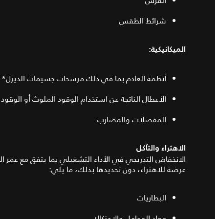
الفرش
شرائط الطقس
الميكانيكية:
أنظمة العادم بما في ذلك مرشحات جسيمات الديزل* (DPF))
الأعطال الناتجة عن استخدام الوقود الملوث أو الوقود غ
المفصلات والمضارب
الاهتراء والتآكل
الانخفاض التدريجي في الأداء التشغيلي بما يتفق مع عمر ال
عرضة للاهتراء، دون تحديدها بذلك، ما يلي:
البطاريات
مواد المحامل والاحتكاك