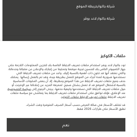
شركة جاكوارخريطة الموقع
شركة جاكوار لاند روڤر
© جاكوار لاند روڨر المحدودة 2026
ملفات الكوكيز
قطر, الفردان بريميير موتورز (ذ.م.م.)
تود جاكوار لاند روفر استخدام ملفات تعريف الارتباط الخاصة بك لتخزين المعلومات اللازمة على
المعلومات والمواصفات والأسعار والألوان المذكورة على هذا الموقع قد تختلف من بلد إلى
جهاز الكمبيوتر الخاص بك لتحسين تجربة موقعنا وتمكيننا من إخبارك والإعلان عن منتجاتنا وخدماتنا،
آخر، كما أنّها قد تتغير بدون إشعار مسبق. الرجاء التواصل مع وكيلنا المحلي للتأكد من توفّرها
والتي نعتقد أنها قد تكون ذات أهمية بالنسبة إليك. واحد من ملفات تعريف الارتباط التي
والتحقق من الأسعار.
نستخدمها ضرورية لعدة أجزاء من الموقع للعمل بطريقة جيدة، وقد تم بالفعل إرسالها. يمكنك
الأرقام المقدمة هي نتيجة لاختبارات المصنع الرسمية وفقاً لتشريعات الاتحاد الأوروبي. قد
حذف جميع ملفات تعريف الارتباط من هذا الموقع وحظرها، إلا أن بعض المكونات الأساسية
يتباين استهلك الوقود الفعلي للمركبة عن ذلك المتحقق في تلك الاختبارات كما أن هذه
بالنسبة لاشتغال الموقع قد لا تعمل بشكل صحيح. لمعرفة المزيد عن إعلاناتنا عبر الإنترنت أو
الأرقام بغرض المقارنة فحسب.
حول ملفات تعريف الارتباط التي نستخدمها وكيفية حذفها، يرجى الرجوع إلى
سياسة الخصوصية
.
قد تختلف الأسعار في صالة العرض حسب أسعار الصرف المتوفرة وقت الشراء.
عند الإغلاق، فإنك توافق على استخدام ملفات تعريف الارتباط بما يتماشى مع سياسة ملفات
تعريف الارتباط
ملفات تعريف الارتباط ملفات الكوكيز
.
ملاحظة مهمة حول الصور والمواصفات. إن النقص العالمي في أشباه الموصلات يؤثر حاليًا
في مواصفات تصميم السيارات وتوفر الخيارات وتوقيتات التصاميم. هذا ظرف ديناميكي
قد تختلف الأسعار في صالة العرض حسب أسعار الصرف المتوفرة وقت الشراء.
للغاية، ونتيجة لذلك، قد لا تمثّل الصور المستخدَمة ضمن موقع الويب حاليًا المواصفات الحالية
تطبق الأسعار على طرازات 2026 فقط.
بالكامل بالنسبة إلى الميزات والخيارات والحلية ومجموعات الألوان. يرجى استشارة وكيلك الذي
سيتمكّن من تأكيد أي تقييدات حالية معك للسماح لك باتخاذ قرار مدروس
تطبق الأسعار على طرازات 2026 فقط.‎
نعم