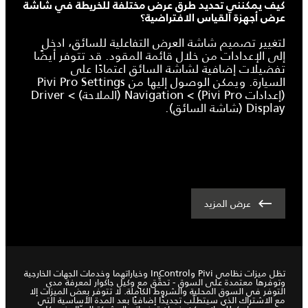
كيف يمكنني تحديد طرق عرض مختلفة للخريطة في شاشة
عرض أجهزة القياس الافتراضية؟
لتغيير تصميم شاشة العرض التفاعلية للسائق، ادخل
إلى الإعدادات من خلال قائمة المقود. قد تتوفر أيضًا
تفضيلات إضافية لشاشة السائق اعتمادًا على
السيارة. ويمكن الوصول إليها من Pivi Pro Settings
(إعدادات Pivi Pro) > Navigation (الملاحة) > Driver
Display (شاشة السائق).
عرض المزيد
تظل ميزات نظامي Pivi وInControl وخياراتهما وخدمات الجهات الخارجية
وتوفرها معتمدة على السوق - تحقَّق مع وكيل جاكوار لمعرفة مدى
التوفر في السوق المحلية والشروط الكاملة. لا تتوفر بعض الميزات إلا
مع الاشتراك الذي سيتطلّب تجديدًا إضافيًا بعد المدة الأساسية التي