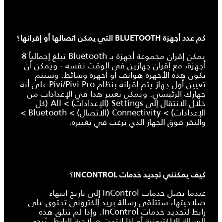
كم عدد أجهزة BLUETOOTH التي يمكن اتصالها أو إقرانها؟
يمكن إقران مجموعة أجهزة بـ Bluetooth تبلغ إجمالياً 8
أجهزة، مع إقران جهازين في الوقت نفسه - ويمكن أن
تكون هذه الأجهزة هواتف أو أجهزة وسائط. وسيتم
تعيين أول جهاز يتم إقرانه بنظام Pivi/Pivi Pro على أنه
جهازك الرئيسي. ويمكن تغيير هذا في الإعدادات من
خلال الانتقال إلى Settings (الإعدادات) > All (كل
الإعدادات) > Connectivity (الاتصال) > Bluetooth >
والنقر فوق الجهاز الذي ترغب في تغييره.
كيف يمكنني تجديد خدمات INCONTROL؟
عندما تصل خدمات InControl إلى تاريخ انتهاء
صلاحيتها، ستتلقى رسالة بريد إلكتروني تحتوي على
رابط لتجديد خدمات InControl. وإذا لم تتلق هذه
الرسالة الإلكترونية أو إذا انتهت صلاحية الرابط، يُرجى