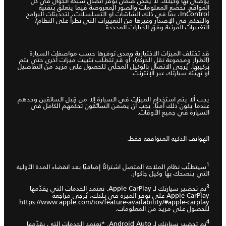
يوصي بها وكيلك. لا يمكن ضمان توفر اتصال شبكة الجوّال في كل
المواقع. تخضع المعلومات والصور المعروضة فيما يتعلق بتقنية
InControl، بما في ذلك الشاشات أو التسلسلات، لتحديثات البرامج
والتحكم في الإصدار وغيرها من التغييرات التي تطرأ على النظام/
التغييرات المرئية وفق الخيارات المحددة.
قد تختلف الميزات الاختيارية ومدى توفرها حسب مواصفات السيارة
(الطراز ومجموعة نقل الحركة)، أو قد تتطلب تثبيت ميزات أخرى حتى يتم
تركيبها. يُرجى الاتصال بالوكيل المحلّي للحصول على مزيد من التفاصيل
أو تهيئة سيارتك عبر الإنترنت.
يجب ألا يتم استخدام الميزات في السيارة إلا من قِبل السائقين وحدهم
عندما يكون ذلك آمنًا. يجب أن يضمن السائقون تحكمهم الكامل في
السيارة في جميع الأوقات.
الهواتف الذكية المتوافقة فقط.
1
سيتطلّب نظام الملاحة المتصل اشتراكًا إضافيًا بعد انقضاء المدة الأولية
التي ينصحك بها وكيل جاكوار.
3
تم تحضير سيارتك لـ Apple CarPlay. تعتمد الخدمات التي يقدّمها
Apple CarPlay على توفر الميزة في بلدك، يُرجى مراجعة
https://www.apple.com/ios/feature-availability/#apple-carplay
للحصول على مزيد من المعلومات.
4
تم تحضير سيارتك لـ Android Auto. *تعتمد الخدمات التي يقدّمها