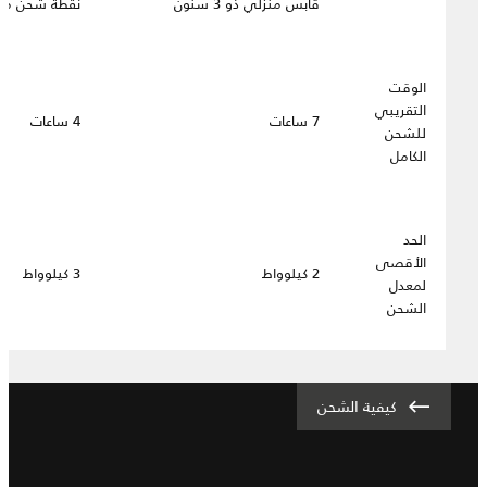
قابس منزلي ذو 3 سنون
نقطة شحن منزلية بق
الوقت
التقريبي
7 ساعات
4 ساعات
للشحن
الكامل
الحد
الأقصى
2 كيلوواط
3 كيلوواط
لمعدل
الشحن
كيفية الشحن