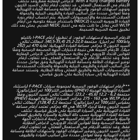
with a fully charged battery. لأغراض المقارنة فقط.وقد تختلف
الأرقام في الاستعمال الفعلي. قد تتفاوت أرقام ثنائي أكسيد الكربون
وتوفير استهلاك الوقود واستهلاك الطاقة ومسافة القيادة الكهربائية
وفقاً لعوامل محددة مثل أساليب القيادة والظروف البيئية والحمولة
العجلات المستخدمة والإكسسوارات المركّبة. يتم احتساب أرقام دورة
القيادة الأوروبية الجديدة (NEDC2) باستخدام صيغة حكومية من أرقام
WLTP التي تعادل ما كانت عليه في اختبار NEDC القديم. يمكن بعد ذلك
تطبيق نسبة الضريبة الصحيحة.
الأرقام الرسمية لاستهلاك الوقود: لا تنطبق؛ أرقام I-PACE بالكيلو
واط/100 كم (ميل): مجتمعة 22,0-25,2 (35,4-40,5). انبعاثات ثنائي
أكسيد الكربون 0 جم/كم. مسافة القيادة الكهربائية: لغاية 470 كم (292
ميلاً).
الأرقام المبينة هي نتيجة لاختبارات الجهة المصنعة الرسمية وفقًا
لقوانين الاتحاد الأوروبي مع بطارية مشحونة بالكامل. لأغراض المقارنة
فقط. وقد تختلف الأرقام في الاستعمال الفعلي.وقد تتفاوت أرقام
توفير استهلاك الطاقة ومسافة القيادة الكهربائية وفق عوامل محددة
مثل أساليب القيادة والظروف البيئية والحمولة والعجلات المستخدمة
والإكسسوارات المركّبة والطريق الفعلي وحالة البطارية. وتستند مسافة
القيادة الكهربائية إلى سيارة إنتاجية على طريق قياسي.
***
أرقام استهلاك الوقود الرسمية لمجموعة سيارات F-PACE (باستثناء
السيارة الكهربائية الهجينة (PHEV)) بمقياس اللتر/100 كم (ميل/جالون):
مجتمعة 6,2 - 12,2 (45,6 - 23,2). انبعاثات ثنائي أكسيد الكربون وفقًا
لإجراء WLTP هي 163 - 275 جم/كم. السيارة الكهربائية الهجينة (PHEV)
بمقياس اللتر/100 كم (ميل/جالون): مجتمعة 2,2 (128,4). انبعاثات ثنائي
أكسيد الكربون وفقًا لإجراء WLTP هي 49 جم/كم. تعتمد أرقام مسافة
القيادة الكهربائية على السيارة الإنتاجية على طريق قياسية. تختلف
مسافة القيادة الكهربائية حسب حالة البطارية والسيارة والطريق الفعلي
والبيئة وأسلوب القيادة. الأرقام المبينة هي نتيجة لاختبارات الجهة
المصنِّعة الرسمية وفقاً لقوانين الاتحاد الأوروبي. لأغراض المقارنة
فقط. وقد تختلف الأرقام في الاستعمال الفعلي. قد تتفاوت أرقام
ثنائي أكسيد الكربون وتوفير استهلاك الوقود واستهلاك الطاقة ومسافة
القيادة الكهربائية وفقاً لعوامل محددة مثل أساليب القيادة والظروف
البيئية والحمولة والإكسسوارات.