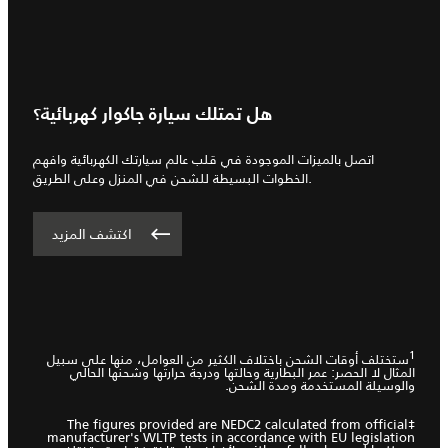
هل تمتلك سيارة جاكوار كهربائية؟
اتصل بالميزات الموجودة في قلب عالم سيارتك الكهربائية وافهم
الخطوات البسيطة للشحن في المنزل وعلى الطريق.
اكتشف المزيد
1
ستختلف أوقات الشحن باختلاف الكثير من العوامل، منها على سبيل
المثال لا الحصر: عمر البطارية وحالتها ودرجة حرارتها وشحنها الحالي
والوسيلة المستخدمة ومدة الشحن.
‡The figures provided are NEDC2 calculated from official
manufacturer's WLTP tests in accordance with EU legislation