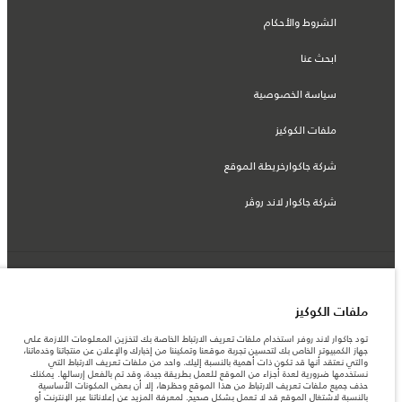
الشروط والأحكام
ابحث عنا
سياسة الخصوصية
ملفات الكوكيز
شركة جاكوارخريطة الموقع
شركة جاكوار لاند روڤر
© جاكوار لاند روڨر المحدودة 2026
ملفات الكوكيز
قطر, الفردان بريميير موتورز (ذ.م.م.)
تود جاكوار لاند روفر استخدام ملفات تعريف الارتباط الخاصة بك لتخزين المعلومات اللازمة على
المعلومات والمواصفات والأسعار والألوان المذكورة على هذا الموقع قد تختلف من بلد إلى
جهاز الكمبيوتر الخاص بك لتحسين تجربة موقعنا وتمكيننا من إخبارك والإعلان عن منتجاتنا وخدماتنا،
آخر، كما أنّها قد تتغير بدون إشعار مسبق. الرجاء التواصل مع وكيلنا المحلي للتأكد من توفّرها
والتي نعتقد أنها قد تكون ذات أهمية بالنسبة إليك. واحد من ملفات تعريف الارتباط التي
والتحقق من الأسعار.
نستخدمها ضرورية لعدة أجزاء من الموقع للعمل بطريقة جيدة، وقد تم بالفعل إرسالها. يمكنك
الأرقام المقدمة هي نتيجة لاختبارات المصنع الرسمية وفقاً لتشريعات الاتحاد الأوروبي. قد
حذف جميع ملفات تعريف الارتباط من هذا الموقع وحظرها، إلا أن بعض المكونات الأساسية
يتباين استهلك الوقود الفعلي للمركبة عن ذلك المتحقق في تلك الاختبارات كما أن هذه
بالنسبة لاشتغال الموقع قد لا تعمل بشكل صحيح. لمعرفة المزيد عن إعلاناتنا عبر الإنترنت أو