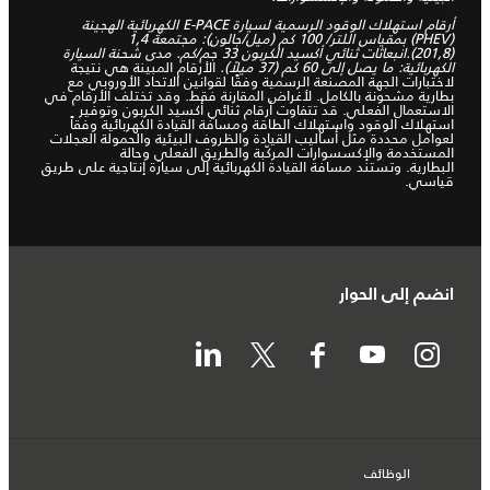
أرقام استهلاك الوقود الرسمية لسيارة E-PACE الكهربائية الهجينة
(PHEV) بمقياس اللتر/ 100 كم (ميل/جالون): مجتمعة 1,4
(201,8).انبعاثات ثنائي أكسيد الكربون 33 جم/كم. مدى شحنة السيارة
الكهربائية: ما يصل إلى 60 كم (37 ميلاً).
الأرقام المبينة هي نتيجة
لاختبارات الجهة المصنعة الرسمية وفقًا لقوانين الاتحاد الأوروبي مع
بطارية مشحونة بالكامل. لأغراض المقارنة فقط. وقد تختلف الأرقام في
الاستعمال الفعلي. قد تتفاوت أرقام ثنائي أكسيد الكربون وتوفير
استهلاك الوقود واستهلاك الطاقة ومسافة القيادة الكهربائية وفقاً
لعوامل محددة مثل أساليب القيادة والظروف البيئية والحمولة العجلات
المستخدمة والإكسسوارات المركّبة والطريق الفعلي وحالة
البطارية. وتستند مسافة القيادة الكهربائية إلى سيارة إنتاجية على طريق
قياسي.
انضم إلى الحوار
الوظائف