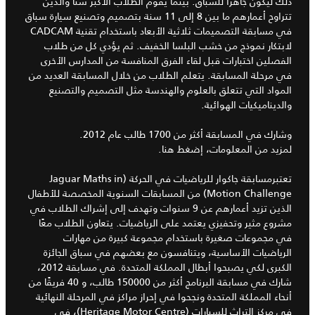
ذلك ليكون جاهزًا للسباق. بينما يقوم الطلاب الأكبر سنًا والذين
تتراوح أعمارهم ما بين 8 إلى 11 سنة بتصميم وتصنيع سيارة سباق
في مسابقة التصميمات ثلاثية الأبعاد باستخدام تقنية CADCAM
لابتكار نموذج من خشب البلسا الخفيف. ثم يؤدي كل من طلاب
الفصلين اختبارات قبل لقاء الفرق المنافسة من المدارس الأخرى
في مرحلة المسابقة. يتعلم الطلاب من خلال المسابقة العديد من
المواد التي تتعلق بالعلوم والهندسة مثل التصميم والتصنيع
والديناميكيات الهوائية.
وشارك في المسابقة أكثر من 1700 طالب عام 2012.
لمزيد من المعلومات، إضغط هنا.
تعتبرمسابقة جاكوار للرياضيات في الحركة (Jaguar Maths in
Motion Challenge) من المسابقات السنوية المخصصة للأطفال
الذين تزيد أعمارهم عن 9 سنوات وتهدف إلى إشراك الطلاب في
مشروع مثير وتحفيزي يعتمد على الرياضيات. يتعاون الطلاب معًا
في مجموعات صغيرة باستخدام مجموعة كبيرة من مهارات
الرياضيات الأساسية، ويتنافسون مع بعضهم في سباق الجائزة
الكبرى لكي يصبحوا أبطال المملكة المتحدة. في مسابقة 2012،
شارك في مسابقة البرنامج أكثر من 150000 طالب، و 40 فريقًا من
أنحاء المملكة المتحدة ونجحوا في إحراز مراكز في المرحلة النهائية
في مركز التراث للسيارات (Heritage Motor Centre)، في