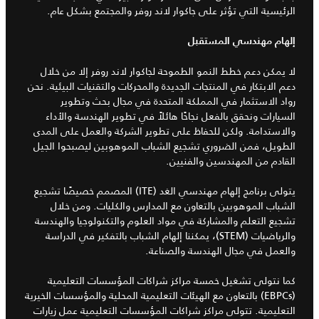
الرئيسية التي تؤثر على جاكوار لاند روفر والمجتمع بشكل عام.
إلهام مهندسي المستقبل
لا يمكن دعم خطط النمو الطموحة لجاكوار لاند روفر إلا من خلال
دعم الابتكار في المنتجات الجديدة والمحركات والتقنيات البيئية. نحن
رواد الاستثمار في المملكة المتحدة في مجال بحث وتطوير
السيارات ونحقق بالفعل نجاحًا هائلاً في تطوير الهندسة والأداء
والاستدامة. ولكن للحفاظ على تطوير الشركة والعمل على المدى
الطويل، فمن الضروري تشجيع الشباب الموهوبين ليصبحوا الجيل
القادم من المهندسين والفنيين.
يتولى برنامج إلهام مهندسي الغد (ITE) المصمم خصيصًا تشجيع
الشباب الموهوبين بالتعاون مع المدارس والكليات. ومن خلال
تشجيع التعلم والمشاركة في مواد العلوم والتكنولوجيا والهندسة
والرياضيات (STEM)، يمكننا إلهام الشباب بالتفكير في الدراسة
والعمل في مجال الهندسة والصناعة.
كما نتولى تشغيل خمسة مراكز شراكات المؤسسات التعليمية
(EBPCs) بالتعاون مع الهيئات التعليمية المحلية والمؤسسات الخيرية
التعليمية. تتولى مراكز شراكات المؤسسات التعليمية عمل زيارات