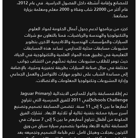
للمصانع وإقامة أنشطة داخل الفصول الدراسية. في عام 2012،
قام أكثر من 22000 شاب وفتاة و 2000 معلم ومعلمة بزيارة
مصانعنا.
كجزء من برنامجها لدعم جدول أعمال الحكومة لمواد العلوم
والتكنولوجيا والهندسة والرياضيات، قمنا بالتعاون مع شركات
السيارات والمؤسسات الهندسية والأكاديمية الأخرى بتطوير
مشروعات مسابقات محلية للمدارس. تساعد هذه المسابقات
التعليمية في تطبيق هذه المواد العلمية والتكنولوجية في الحياة،
حيث توفر للطلاب مشروعات عملية تمكِّنهم من اكتشاف جوانب
مختلفة في مجال صناعة السيارات بطريقة تحفيزية ومثيرة، بالإضافة
إلى مساعدة الشباب على تطوير مهارات كالتواصل والعمل الجماعي
وإدارة المشروعات وتكنولوجيا المعلومات والاتصالات.
تم إطلاقمسابقة جاكوار للمدارس الابتدائية (Jaguar Primary
Schools Challenge)في 2011 للفرق المدرسية التي تتراوح
أعمارها ما بين 5 إلى 11 سنة. تتضمن المسابقة تصميم وتصنيع
أسرع سيارة ممكنة بتقنية ثنائية أو ثلاثية الأبعاد. تشارك الفرق
المكونة من أطفال تتراوح أعمارهم ما بين 5 إلى 7 سنوات في
المسابقة ثنائية الأبعاد وقاموا بتصميم سيارة سباق من ورق
الكرتون بعجلات وهيكل كامل. تتم طباعة التصميم وتجميعه بعد