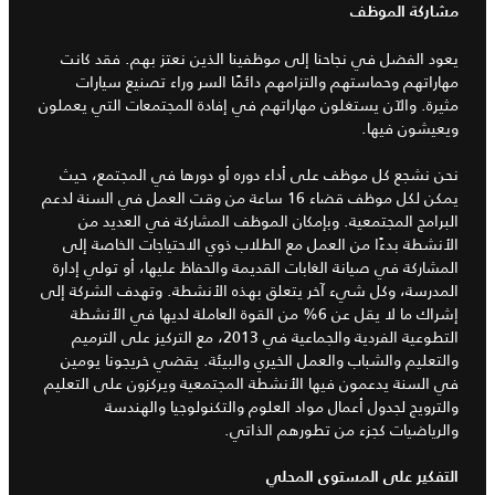
مشاركة الموظف
يعود الفضل في نجاحنا إلى موظفينا الذين نعتز بهم. فقد كانت
مهاراتهم وحماستهم والتزامهم دائمًا السر وراء تصنيع سيارات
مثيرة. والآن يستغلون مهاراتهم في إفادة المجتمعات التي يعملون
ويعيشون فيها.
نحن نشجع كل موظف على أداء دوره أو دورها في المجتمع، حيث
يمكن لكل موظف قضاء 16 ساعة من وقت العمل في السنة لدعم
البرامج المجتمعية. وبإمكان الموظف المشاركة في العديد من
الأنشطة بدءًا من العمل مع الطلاب ذوي الاحتياجات الخاصة إلى
المشاركة في صيانة الغابات القديمة والحفاظ عليها، أو تولي إدارة
المدرسة، وكل شيء آخر يتعلق بهذه الأنشطة. وتهدف الشركة إلى
إشراك ما لا يقل عن 6% من القوة العاملة لديها في الأنشطة
التطوعية الفردية والجماعية في 2013، مع التركيز على الترميم
والتعليم والشباب والعمل الخيري والبيئة. يقضي خريجونا يومين
في السنة يدعمون فيها الأنشطة المجتمعية ويركزون على التعليم
والترويج لجدول أعمال مواد العلوم والتكنولوجيا والهندسة
والرياضيات كجزء من تطورهم الذاتي.
التفكير على المستوى المحلي