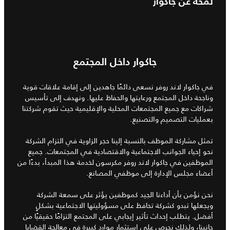
لمحة عن جاكوار
جاكوار داخل المجتمع
في جاكوار لاند روفر نسعى دائمًا جاهدين إلى إقامة علاقات قوية
وناجحة داخل المجتمع ورعايتها والحفاظ عليها. ونهدف إلى تأسيس
شراكات مع جميع المجتمعات المحلية والإقليمية حيث تقوم شركتنا
بعمليات التصميم والتصنيع.
تمثل مشاركة الموظف بالنسبة إلينا حجر الزاوية في التزام الشركة
نحو إحياء الجوانب الاجتماعية والاقتصادية في المجتمعات. جميع
الموظفين في جاكوار لاند روفر مكرسون لخدمة هذا المبدأ، بدءًا من
أعضاء مجلس الإدارة إلى موظفي المصانع.
نحن نؤمن بأن أداءنا الجيد كموظفين يؤثر على سمعة الشركة
ويجعلها تبدو كشركة تحافظ على مسؤوليتها الاجتماعية بشكلٍ
أفضل. يتطلب إحداث تأثير إيجابي على المجتمع التزامًا حقيقيًا من
جانبنا، ولذلك نحرص على استثمار موارد كبيرة في معالجة القضايا