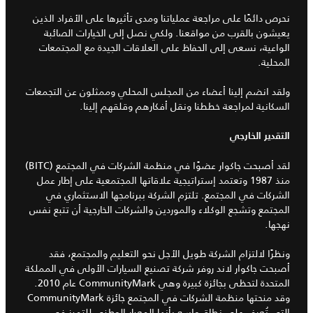
نحرص دائمًا على مراجعة عملياتنا ومدى تأثيرها على الأفراد الذين
يعيشون بالقرب من مواقعنا. ولكي نصل إلى الخيارات الصائبة
الواعية، نسعى إلى الحفاظ على العلاقات الجيدة مع المجتمعات
المحلية.
ولقد انضم إلينا أعضاء من المجلس المحلي وممثلون عن التجمعات
السكانية لمراجعة خططنا ونقل أفكارهم وقلقهم إلينا.
التقدير الخارجي
لقد أصبحت جاكوار عضوًا في منظمة الشركات في المجتمع (BITC)
منذ 1987 وتعتمد إستراتيجية علاقاتها المجتمعية على إطار عمل
الشركات في المجتمع. تلتزم الشركة ببرنامجها الاستثماري في
المجتمع وتشجع الوكلاء والموردين والشركات الخارجية أن تتبع نفس
نهجها.
ونظرًا لالتزام الشركة طويل الأجل نحو التعليم والمجتمع، فقد
أصبحت جاكوار لاند روفر شركة تصنيع السيارات الأولى في المملكة
المتحدة لتحظى بجائزة كبيرة وهي CommunityMark عام 2010.
وقد منحتها منظمة الشركات في المجتمع جائزة CommunityMark
التي تُعرف على نطاق واسع بأنها المعيار الوطني للتميز في