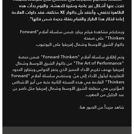
نتجت عنها أشكال غير عادية ومثيرة للدهشة. واليوم بدأت هذه
الظاهرة تختفي، وأعتقد بأن جاكوار XE مختلفة، فقد حاولت العلامة
إعادة ابتكار هذا الطراز والقيام بنقلة جديدة ضمن فئتها".
ويمكنكم مشاهدة فيلم برنارد ضمن سلسلة أفلام"Forward
Thinkers" على صفحة
جاكوار الشرق الأوسط وشمال إفريقيا على اليوتيوب
.
وتم إطلاق
سلسلة أفلام
"Forward Thinkers" ضمن منصة
"The Art of Performance" من جاكوار الشرق الأوسط وشمال
إفريقيا بهدف تكريم الأداء المميز الذي يحفز الحواس ويتجاوز الحدود
التقليدية ليحّول الأداء إلى فنّ. وستضم سلسلة أفلام "Forward
Thinkers" القادمة في هذه النسخة الثانية نخبة من أبرز الأشخاص
المؤثرين في منطقة الشرق الأوسط وشمال إفريقيا مثل ناصر بن
عبد الجليل من المغرب.
شاهد مزيداً من الصور
هنا
.