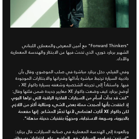
"
Forward Thinkers
" مع أمين المعرض والمعماري اللبناني
الشهير برنارد خوري، الذي تحدث فيها عن الابتكار والهندسة المعمارية
والأداء.
وفي الفيلم، دخل برنارد مباشرة في صلب الموضوع، وقال بأن
جاذبية السيارة ترتبط مباشرة بأدائها وقدراتها والابتكارات الموجودة
فيها. واستناداً إلى تجربته الشخصية وشغفه بسيارة جاكوار
XE
،
أوضح برنارد كيف وضعت جاكوار XE معايير جديدة ضمن فئتها وقال:
"كنت قد بدأت أسأم من السيارات الفاخرة الراقية التي نراها اليوم،
إذ اعتقدت بأنها أصبحت مملة بعض الشيء ومثالية أكثر من اللازم.
لكن جاكوار
XE أثارت اهتمامي لأنها تحفّز المشاعر. إنها مفعمة
بالحيوية، وسريعة الاستجابة،
ومجهزّة بتقنيات حديثة مذهلة".
وبالعودة إلى الهندسة المعمارية في صناعة السيارات، قال برنارد:
"استندت تصاميم السيارات في الماضي على اختراعات بسيطة،