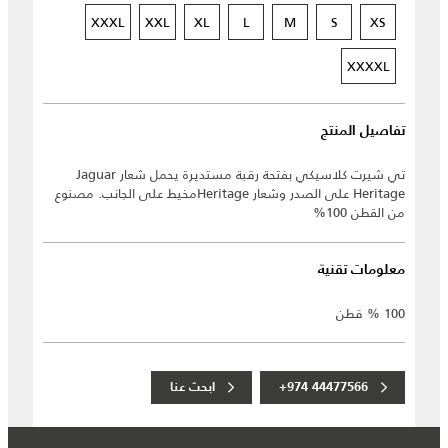
XXXL
XXL
XL
L
M
S
XS
XXXXL
تفاصيل المنتج
تي شيرت كلاسيكي بفتحة رقبة مستديرة يحمل شعار Jaguar
Heritage على الصدر وشعار Heritageمخيط على الجانب. مصنوع
من القطن 100%
معلومات تقنية
100 % قطن
+974 44477566
ابحث عنا