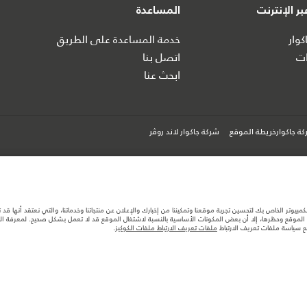
ر الإنترنت
المساعدة
كوار
خدمة المساعدة على الطريق
ت
اتصل بنا
ابحث عنا
ة جاكوارخريطة الموقع
شركة جاكوار لاند روڤر
كمبيوتر الخاص بك لتحسين تجربة موقعنا وتمكيننا من إخبارك والإعلان عن منتجاتنا وخدماتنا، والتي نعتقد أنها ق
لموقع وحظرها، إلا أن بعض المكونات الأساسية بالنسبة لاشتغال الموقع قد لا تعمل بشكل صحيح. لمعرفة المزيد
ها قد تتغير بدون إشعار مسبق. الرجاء التواصل مع وكيلنا المحلي للتأكد من توفّرها والتحقق من الأسعار.
مع سياسة ملفات تعريف الارتباط
ملفات تعريف الارتباط ملفات الكوكيز
.
ستهلك الوقود الفعلي للمركبة عن ذلك المتحقق في تلك الاختبارات كما أن هذه الأرقام بغرض المقارنة فحسب.
تصميم السيارات وتوفر الخيارات وتوقيتات التصاميم. هذا ظرف ديناميكي للغاية، ونتيجة لذلك، قد لا تمثّل ا
معك للسماح لك باتخاذ قرار مدروس