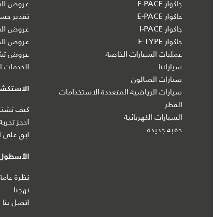
جاكوار F-PACE
عروض السي
جاكوار E-PACE
تقدير حسا
جاكوار I‑PACE
عروض الس
جاكوار F-TYPE
عروض الم
عمليات السيارات الخاصة
عروض تشك
سياراتنا
الخدمات ال
سيارات الصالون
الاستكش
سيارات الرياضية المتعددة الاستخدامات
القطر
كيف تشتري
السيارات الكهربائية
احجز تجربة
حقبة جديدة
ابق على ا
الأسطول 
نظرة عامة
نهجنا
اتصل بنا