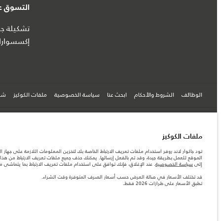
التسوق عب
تشكيلة جا
إكسسوارا
الوظائف
الشروط والأحكام
ابحث عنا
سياسة الخصوصية
ملفات الكوكيز
شرك
© جاكوار لاند روڨر المحدودة 2026
ملفات الكوكيز
قطر, الفردان بريميير موتورز (ذ.م.م.)
تود جاكوار لاند روفر استخدام ملفات تعريف الارتباط الخاصة بك لتخزين المعلومات اللازمة على جهاز ال
الموقع للعمل بطريقة جيدة، وقد تم بالفعل إرسالها. يمكنك حذف جميع ملفات تعريف الارتباط من هذا ا
المعلومات والمواصفات والأسعار والألوان المذكورة على هذا الموقع قد تختلف من بلد إلى آخر، كما أنّ
إلى
سياسة الخصوصية
. عند الإغلاق، فإنك توافق على استخدام ملفات تعريف الارتباط بما يتماشى 
الأرقام المقدمة هي نتيجة لاختبارات المصنع الرسمية وفقاً لتشريعات الاتحاد الأوروبي. قد يتباين ا
قد تختلف الأسعار في صالة العرض حسب أسعار الصرف المتوفرة وقت الشراء.
قد تختلف الأسعار في صالة العرض حسب أسعار الصرف المتوفرة وقت الشراء.
تطبق الأسعار على طرازات 2026 فقط.
ملاحظة مهمة حول الصور والمواصفات. إن النقص العالمي في أشباه الموصلات يؤثر حاليًا في مواصفات 
والخيارات والحلية ومجموعات الألوان. يرجى استشارة وكيلك الذي سيتمكّن من تأكيد أي تقييدات حالية 
تطبق الأسعار على طرازات 2026 فقط.‎