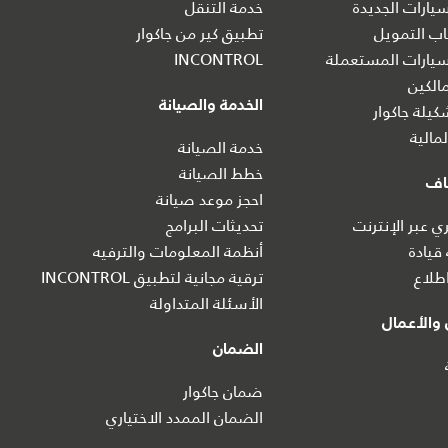
ارات الجديدة
خدمة التنقل
ب التمويل
تطبيق كير من جاكوار
يارات المستعملة
INCONTROL
الكين
الخدمة والصيانة
يلة جاكوار
مالية
خدمة الصيانة
خطط الصيانة
اف
احجز موعد صيانة
 عبر الإنترنت
تحديثات البرامج
 قيادة
أنظمة المعلومات والترفيه
طلاع
ترقية مجانية لتطبيق INCONTROL
الأسئلة المتداولة
والأعمال
الضمان
ضمان جاكوار
الضمان الممدد الاختياري