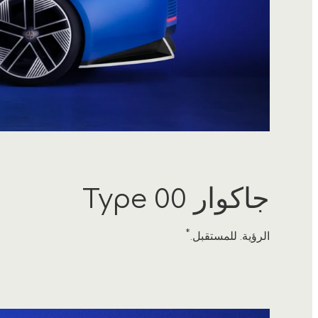
جاكوار Type 00
*
الرؤية. للمستقبل.
5
/
1