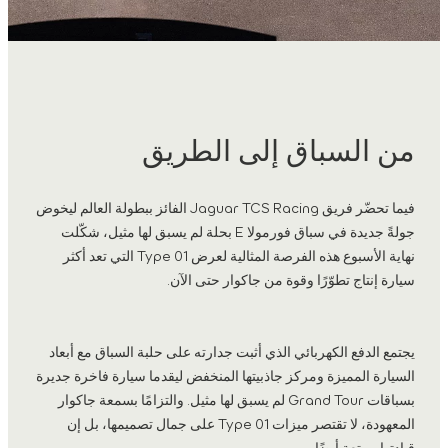
من السباق إلى الطريق
فيما تحضّر فريق Jaguar TCS Racing الفائز ببطولة العالم ليخوض
جولةً جديدة في سباق فورمولا E بحلة لم يسبق لها مثيل، شكّلت
نهاية الأسبوع هذه الفرصة المثالية لعرض Type 01 التي تعد أكثر
سيارة إنتاج تطوّرًا وقوة من جاكوار حتى الآن.
يجتمع الدفع الكهربائي الذي أثبت جدارته على حلبة السباق مع أبعاد
السيارة المميزة ومركز جاذبيتها المنخفض ليقدما سيارة فاخرة جديرة
بسباقات Grand Tour لم يسبق لها مثيل. والتزامًا بسمعة جاكوار
المعهودة، لا تقتصر ميزات Type 01 على جمال تصميمها، بل إن
قيادتها ممتعة أيضًا.