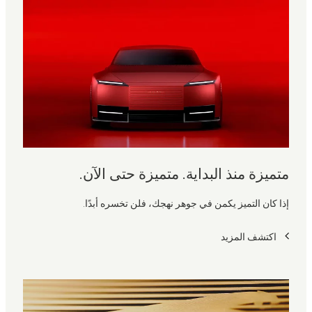
متميزة منذ البداية. متميزة حتى الآن.
إذا كان التميز يكمن في جوهر نهجك، فلن تخسره أبدًا.
اكتشف المزيد