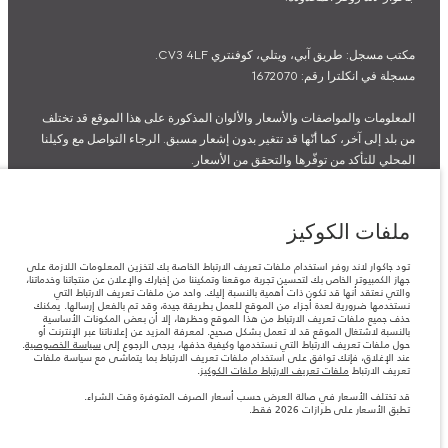
مكتب مسجل: طريق آبي، ويتلي، كوفنتري CV3 4LF.
مسجلة في انكلترا رقم: 1672070
المعلومات والمواصفات والأسعار والألوان المذكورة على هذا الموقع قد تختلف
من بلد إلى آخر، كما أنّها قد تتغير بدون إشعار مسبق. الرجاء التواصل مع وكيلنا
المحلي للتأكد من توفّرها والتحقق من الأسعار.
الأرقام المقدمة هي نتيجة لاختبارات المصنع الرسمية وفقاً لتشريعات الاتحاد
الأوروبي. قد يتباين استهلك الوقود الفعلي للمركبة عن ذلك المتحقق في تلك
الاختبارات كما أن هذه الأرقام بغرض المقارنة فحسب.
ملفات الكوكيز
قد تختلف الأسعار في صالة العرض حسب أسعار الصرف المتوفرة وقت
الشراء.
تود جاكوار لاند روفر استخدام ملفات تعريف الارتباط الخاصة بك لتخزين المعلومات اللازمة على
جهاز الكمبيوتر الخاص بك لتحسين تجربة موقعنا وتمكيننا من إخبارك والإعلان عن منتجاتنا وخدماتنا،
والتي نعتقد أنها قد تكون ذات أهمية بالنسبة إليك. واحد من ملفات تعريف الارتباط التي
ملاحظة مهمة حول الصور والمواصفات. إن النقص العالمي في أشباه الموصلات
نستخدمها ضرورية لعدة أجزاء من الموقع للعمل بطريقة جيدة، وقد تم بالفعل إرسالها. يمكنك
حذف جميع ملفات تعريف الارتباط من هذا الموقع وحظرها، إلا أن بعض المكونات الأساسية
يؤثر حاليًا في مواصفات تصميم السيارات وتوفر الخيارات وتوقيتات التصاميم.
بالنسبة لاشتغال الموقع قد لا تعمل بشكل صحيح. لمعرفة المزيد عن إعلاناتنا عبر الإنترنت أو
حول ملفات تعريف الارتباط التي نستخدمها وكيفية حذفها، يرجى الرجوع إلى
سياسة الخصوصية
.
هذا ظرف ديناميكي للغاية، ونتيجة لذلك، قد لا تمثّل الصور المستخدَمة ضمن
عند الإغلاق، فإنك توافق على استخدام ملفات تعريف الارتباط بما يتماشى مع سياسة ملفات
موقع الويب حاليًا المواصفات الحالية بالكامل بالنسبة إلى الميزات والخيارات
تعريف الارتباط
ملفات تعريف الارتباط ملفات الكوكيز
.
والحلية ومجموعات الألوان. يرجى استشارة وكيلك الذي سيتمكّن من تأكيد أي
قد تختلف الأسعار في صالة العرض حسب أسعار الصرف المتوفرة وقت الشراء.
تقييدات حالية معك للسماح لك باتخاذ قرار مدروس
تطبق الأسعار على طرازات 2026 فقط.