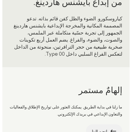
من إبداع بايشنس هاردينغ.
كياروسكورو. الضوء والظل كفن قائم بذاته. تدعو
المصممة المكانية والمخرجة الإبداعية بايشنس هاردينغ
الجمهور إلى تجربة حسّية متكاملة عبر الملمس،
والصوت، والضوء، والفراغ. يضم العمل أربع تكوينات
صخرية طبيعية من حجر الترافرتين، منحوتة من الداخل
لتعكس الفراغ السلبي داخل Type 00.
إلهامٌ مستمر
ما زلنا في بداية الطريق. يمكنك العثور على تواريخ الإطلاق والفعاليات
والتعاون الإبداعي في بريدك الإلكتروني.
انضم إلينا