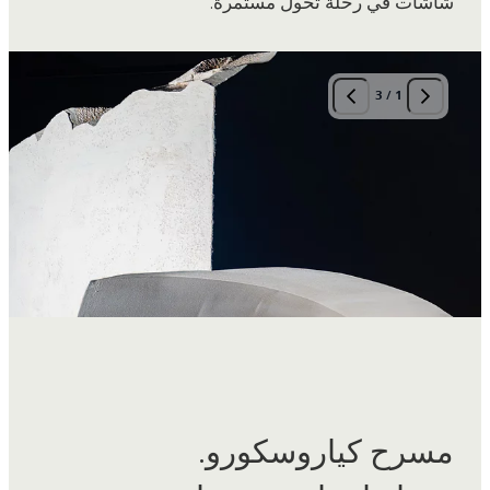
3
/
1
مسرح كياروسكورو.