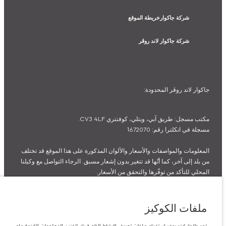
شركة جاكوارخريطة الموقع
شركة جاكوار لاند روڤر
جاكوار لاند روڨر المحدودة:
مكتب مسجل: طريق آبي، ويتلي، كوفنتري CV3 4LF.
مسجلة في انكلترا رقم: 1672070
المعلومات والمواصفات والأسعار والألوان المذكورة على هذا الموقع قد تختلف
من بلد إلى آخر، كما أنّها قد تتغير بدون إشعار مسبق. الرجاء التواصل مع وكيلنا
المحلي للتأكد من توفّرها والتحقق من الأسعار.
الأرقام المقدمة هي نتيجة لاختبارات المصنع الرسمية وفقاً لتشريعات الاتحاد
الأوروبي. قد يتباين استهلك الوقود الفعلي للمركبة عن ذلك المتحقق في تلك
الاختبارات كما أن هذه الأرقام بغرض المقارنة فحسب.
ملفات الكوكيز
قد تختلف الأسعار في صالة العرض حسب أسعار الصرف المتوفرة وقت
الشراء.
تود جاكوار لاند روفر استخدام ملفات تعريف الارتباط الخاصة بك لتخزين المعلومات اللازمة على