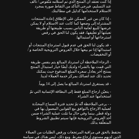
إذا كنت تعتقد أن المنتج الذي تم استلامه مَنْقوص / تالف
عند التسليم، فيرجى التأكد من التقاط صورة بمجرد
الاستلام لاستخدامها كدليل في مطالبتك.
- إذا كان من غير الممكن على الإطلاق إعادة المنتجات
المشتراة إلى وضعها كما كانت عند الاستلام أو لا يمكن
عرضها للبيع لعامة الناس بسبب طبيعتها أو طريقة
تعبئتها أو تغليفها، فقد يكون لنا الحق في رفض
استرجاعها أو استبدالها.
- قد يكون لنا الحق في عدم قبول استرجاع المنتجات أو
استبدالها إذا تم بيعها خلال العروض الترويجية الخاصة و /
أو التخفيضات.
- الرجاء الملاحظة أن استرداد المبالغ يتم بنفس طريقة
التي قمت بها بالشراء ولديك أيضًا خيار استبدال المنتج
بمنتج آخر يعادل سعره المبلغ المدفوع حيث يمكنك
تحديد ذلك عند اتصالك بمركز خدمة العملاء لدينا.
- قد يستغرق استرداد المبالغ ما يصل إلى 14 يوماً.
- يتعيّن ارجاع المبلغ فقط إلى البطاقة الإئتمانية التي تمّ
استخدامها عند الشراء.
- - يرجى الملاحظة أنّه تمّ تحديد فترة السماح المحدّدة
لعملية الارجاع بالتوافق مع القوانين المعمول بها في
دولة قطر, بينما وفي حال ما تمّت عملية الشراء ضمن
أحد العروض الترويجية فإنها سيتم تطبيق الشروط
المتعلّقة بذلك.
نحتفظ بالحق في مراقبة المرتجعات ورفض الطلبات من العملاء
الذين لديهم مستوى إرجاع مفرط. ومع ذلك، ليس هناك في سياسة