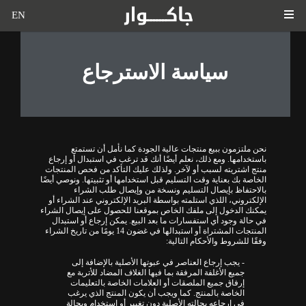
EN
سياسة الاسترجاع
نحن ملتزمون ببيع منتجات عالية الجودة كما نأمل أن تستمتع
باستخدامها. ومع ذلك، نعلم أيضًا أنك قد ترغب في استبدال أو إرجاع
منتج اشتريته لسبب أو لآخر. ولذلك عليك التأكد من فحص المنتجات
الخاصة بك بعناية وقت التسليم قبل استخدامها أو تثبيتها. ونوصي أيضًا
بالاحتفاظ بإيصال التسليم ونسخة من وإيصال طلب الشراء
الإلكتروني، اللذي استلمته بواسطة البريد الإلكتروني عند الشراء أو
يمكنك الدخول إلى ملفك الخاص بموقعنا للحصول على إيصال الشراء
في حالة وجود أي استفسارات ما بعد البيع. يمكن إرجاع أو استبدال
المنتجات المشتراة أو استبدالها في غضون 14 يومًا من تاريخ الشراء
وفقًا للشروط والأحكام التالية:
- يجب إرجاع العناصر في عبوتها الأصلية بالإضافة إلى
جميع الأغلفة المرفقة بما فيها الغلاف المضاد للأتربة مع
إرفاق جميع الملصقات أو العلامات الخاصة بالتعليمات
الخاصة بالمنتج. كما ويجب أن يكون المنتج الذي يرغب
في إرجاعه بحالته الأصلية دون تغيير أو استخدام وبحالة