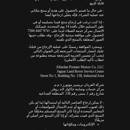
قابلة للبيع.
- في حال ما قمتم بالحصول على هدية أو منتج مجّاني
عند عملية الشراء, فإنّه يتعيّن ارجاعها أيضا.
- إذا كنت ترغب في إرجاع منتج قمنا بتسليمه أو في
طور التسليم خلال نافذة 14 يوم المحددة، فيمكنك
الاتصال بمركز خدمة العملاء لدينا على +974 4447 7566
للحصول على موافقة مبدئية للإرجاع - وقد نطلب حينها
الصور المتعلقة بالمنتج الذي تلقيته.
- وبمجرد الموافقة رسميًا على عملية الإرجاع من قبلنا،
عليك احضار المنتجات المرتجعة إلى العنوان التالي
(يجب أن تتضمن الحزمة المرتجعة نسخة مطبوعة من
خطاب تأكيد الطلب الأصلي):
Alfardan Premier Motors Co. LLC
Jaguar Land Rover Service Centre
Street No 1, Building No. 138, Industrial Area
شركة الفردان بريميير موتورز ذ.م.م.
مركز خدمات وصاينة جاكوار لاند روفر
شارع رقم 1, مبنى رقم 138. المنطقة الصناعية
- لا يمكن إرجاع العناصر التالية أو استبدالها (ما لم يكن
ذلك لعيوب التصنيع أو عدم الامتثال للمواصفات أو
المعايير المحددة أو إذا كان المنتج المستلم مختلفًا عن
المنتج الذي قمت بشرائه، أو إذا كان المنتج غير أصلي أو
مزيفًا):
الإلكترونيات ومكوّناتها