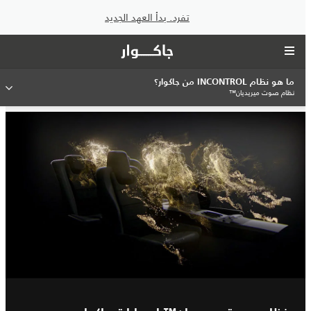
تفرد. بدأ العهد الجديد
ما هو نظام INCONTROL من جاكوار؟
نظام صوت ميريديان™