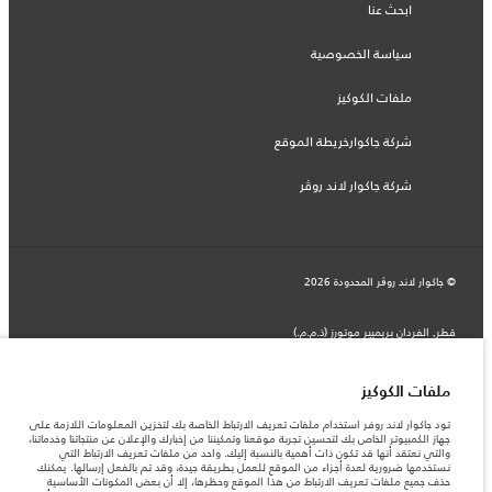
ابحث عنا
سياسة الخصوصية
ملفات الكوكيز
شركة جاكوارخريطة الموقع
شركة جاكوار لاند روڤر
© جاكوار لاند روڨر المحدودة 2026
قطر, الفردان بريميير موتورز (ذ.م.م.)
المعلومات والمواصفات والأسعار والألوان المذكورة على هذا الموقع قد تختلف من بلد إلى
آخر، كما أنّها قد تتغير بدون إشعار مسبق. الرجاء التواصل مع وكيلنا المحلي للتأكد من توفّرها
والتحقق من الأسعار.
ملفات الكوكيز
الأرقام المقدمة هي نتيجة لاختبارات المصنع الرسمية وفقاً لتشريعات الاتحاد الأوروبي. قد
يتباين استهلك الوقود الفعلي للمركبة عن ذلك المتحقق في تلك الاختبارات كما أن هذه
تود جاكوار لاند روفر استخدام ملفات تعريف الارتباط الخاصة بك لتخزين المعلومات اللازمة على
الأرقام بغرض المقارنة فحسب.
جهاز الكمبيوتر الخاص بك لتحسين تجربة موقعنا وتمكيننا من إخبارك والإعلان عن منتجاتنا وخدماتنا،
قد تختلف الأسعار في صالة العرض حسب أسعار الصرف المتوفرة وقت الشراء.
والتي نعتقد أنها قد تكون ذات أهمية بالنسبة إليك. واحد من ملفات تعريف الارتباط التي
نستخدمها ضرورية لعدة أجزاء من الموقع للعمل بطريقة جيدة، وقد تم بالفعل إرسالها. يمكنك
ملاحظة مهمة حول الصور والمواصفات. إن النقص العالمي في أشباه الموصلات يؤثر حاليًا
حذف جميع ملفات تعريف الارتباط من هذا الموقع وحظرها، إلا أن بعض المكونات الأساسية
في مواصفات تصميم السيارات وتوفر الخيارات وتوقيتات التصاميم. هذا ظرف ديناميكي