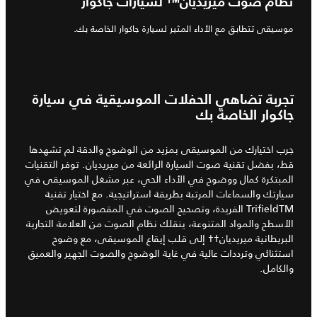
نظام صوت ميريديان™ لسيارات جاكوار
موسيقى تتطابق مع الأداء المثير لسيارة جاكوار الخاصة بك.
تجربة تضاهي الحفلات الموسيقية في سيارة
جاكوار الخاصة بك
جرب اختيارك من الموسيقى بمزيد من الوضوح والدقة لم تشهدها
قط، بفضل تقنية صوت السيارة الرائعة من ميريديان. توفر التقنيات
المبتكرة كمال ووضوح في الأداء الحي، عبر مشغل الموسيقى في
سيارتك والسماعات المرتبة بطريقة استراتيجية. مع اختيار تقنية
TrifieldTM الفريدة، وتصحيح الصوت في المقصورة لتعويض
الأسطح والمواد المتنوعة، ينقلك نظام الصوت من العلامة التجارية
البريطانية ميريديان†† إلى قلب إيقاع الموسيقى، مع وضوح
استثنائي وترددات عالية في غاية الوضوح والصوت الجهير والعميق
والكامل.