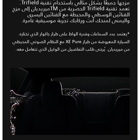
مزجها جميعًا بشكل مثالي باستخدام تقنية Trifield.
تعمد تقنية Trifield الحصرية من TMميريديان إلى مزج
القناتَين الوسطى والمحيطة مع القناتَين اليسرى
واليمنى لمنحك أنت وركابك تجربة موسيقية غامرة.
*يعتمد عدد السماعات وقدرة الواط على طراز جاكوار الذي تختاره.
السيارة المعروضة من طراز XE Pure مع النظام الصوتي المحيطي
من ميريديان. يُرجى طلب التفاصيل من الوكيل الذي تتعامل معه.